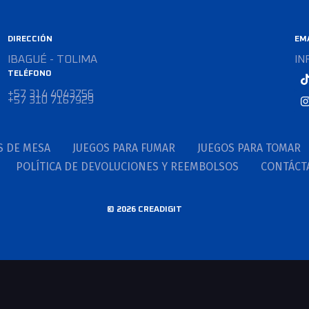
DIRECCIÓN
EM
IBAGUÉ - TOLIMA
IN
TELÉFONO
SÍ
+57 314 4043756
SÍ
+57 310 7167929
S DE MESA
JUEGOS PARA FUMAR
JUEGOS PARA TOMAR
POLÍTICA DE DEVOLUCIONES Y REEMBOLSOS
CONTÁCT
© 2026 CREADIGIT