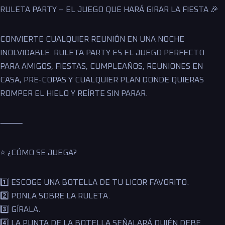
RULETA PARTY – EL JUEGO QUE HARÁ GIRAR LA FIESTA 🎉
CONVIERTE CUALQUIER REUNIÓN EN UNA NOCHE
INOLVIDABLE. RULETA PARTY ES EL JUEGO PERFECTO
PARA AMIGOS, FIESTAS, CUMPLEAÑOS, REUNIONES EN
CASA, PRE-COPAS Y CUALQUIER PLAN DONDE QUIERAS
ROMPER EL HIELO Y REÍRTE SIN PARAR.
⸻
⭐ ¿CÓMO SE JUEGA?
1️⃣ ESCOGE UNA BOTELLA DE TU LICOR FAVORITO.
2️⃣ PONLA SOBRE LA RULETA.
3️⃣ GÍRALA.
4️⃣ LA PUNTA DE LA BOTELLA SEÑALARÁ QUIÉN DEBE