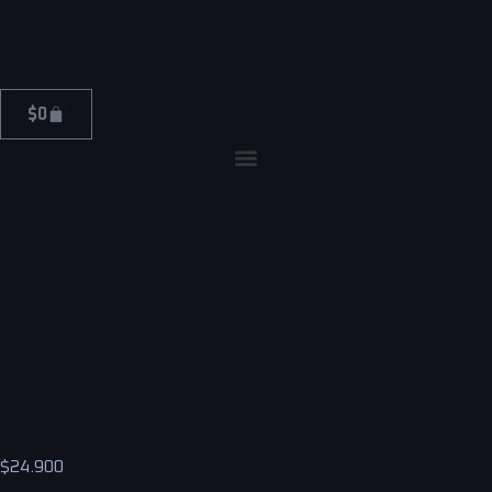
$
0
$
24.900